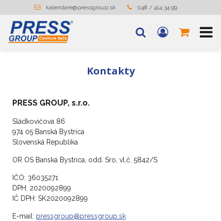
kalendare@pressgroup.sk
048 / 414 34 99
Kontakty
PRESS GROUP, s.r.o.
Sládkovičova 86
974 05 Banská Bystrica
Slovenská Republika
OR OS Banská Bystrica, odd. Sro, vl.č. 5842/S
IČO: 36035271
DPH: 2020092899
IČ DPH: SK2020092899
E-mail:
pressgroup@pressgroup.sk