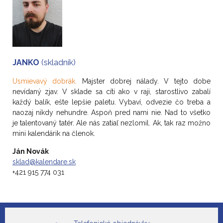
JANKO
(skladník)
Usmievavý dobrák.
Majster dobrej nálady. V tejto dobe
nevídaný zjav. V sklade sa cíti ako v raji, starostlivo zabalí
každý balík, ešte lepšie paletu. Vybaví, odvezie čo treba a
naozaj nikdy nehundre. Aspoň pred nami nie. Nad to všetko
je talentovaný tatér. Ale nás zatiaľ nezlomil. Ak, tak raz možno
mini kalendárik na členok.
Ján Novák
sklad@kalendare.sk
+421 915 774 031