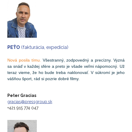
PEŤO
(fakturácia, expedícia)
Nová posila tímu.
Všestranný, zodpovedný a precízny. Vyzná
sa snáď v každej sfére a preto je všade veľmi nápomocný. Už
teraz vieme, že ho bude treba naklonovať. V súkromí je jeho
vášňou šport, rád si pozrie dobré filmy.
Peter Gracias
gracias@pressgroup.sk
+421 915 774 047