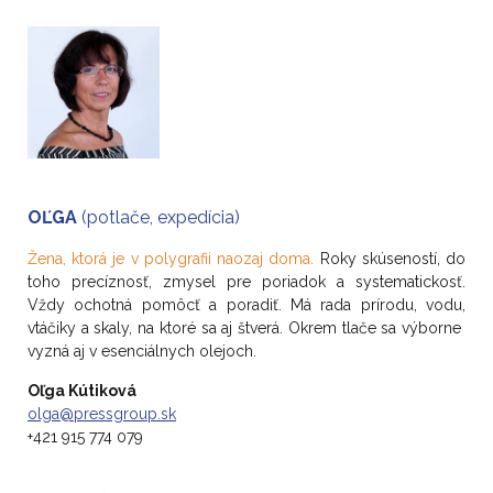
OĽGA
(potlače, expedícia)
Žena, ktorá je v polygrafii naozaj doma.
Roky skúseností, do
toho precíznosť, zmysel pre poriadok a systematickosť.
Vždy ochotná pomôcť a poradiť. Má rada prírodu, vodu,
vtáčiky a skaly, na ktoré sa aj štverá. Okrem tlače sa výborne
vyzná aj v esenciálnych olejoch.
Oľga Kútiková
olga@pressgroup.sk
+421 915 774 079