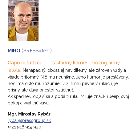
MIRO
(PRESSident)
Capo di tutti capi - základný kameň, mozog firmy,
istota.
Nenápadný, občas aj neviditeľný, ale zároveň vždy a
všade prítomný. Nič mu neunikne. Jeho humor je preslávený,
hoci málokto mu rozumie. Drží firmu pevne v rukách, je
prísny, ale dáva priestor vzlietnuť.
Ak spadneš, objaví sa a podá ti ruku. Miluje značku Jeep, svoj
pokoj a kvalitnú kávu.
Mgr. Miroslav Rybár
rybar@pressgroup.sk
+421 918 919 920