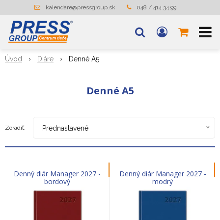
kalendare@pressgroup.sk
048 / 414 34 99
Úvod
Diáre
Denné A5
Denné A5
Zoradiť:
Prednastavené
Denný diár Manager 2027 -
Denný diár Manager 2027 -
bordový
modrý