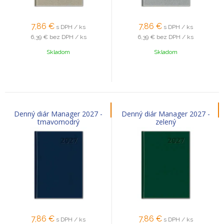
7,86
€
7,86
€
s DPH / ks
s DPH / ks
6,39 €
bez DPH / ks
6,39 €
bez DPH / ks
Skladom
Skladom
Denný diár Manager 2027 -
Denný diár Manager 2027 -
tmavomodrý
zelený
7,86
€
7,86
€
s DPH / ks
s DPH / ks