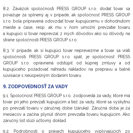
8.2. Záväzok spoločnosti PRESS GROUP s.r.o. dodať tovar sa
považuje za splnený aj v prípade, ak spoločnosť PRESS GROUP
s.r.o. bola pripravená odovzdať tovar kupujúcemu v dohodnutom
mieste a čase, resp. ak mu v ňom umožní prevzatie tovaru
a kupujúci si tovar neprevzal z iných dôvodov ako sú dôvody na
strane spoločnosti PRESS GROUP s.r.o.
8.3. V prípade, ak si kupujúci tovar neprevezme a tovar sa vráti
spoločnosti PRESS GROUP s.r.o. späť, je spoločnosť PRESS
GROUP s.r.o. oprávnená odstúpiť od kúpnej zmluvy a od
kupujúceho požadovať náhradu nákladov na prepravu a balné
súvisiace s neúspešným dodaním tovaru.
9. ZODPOVEDNOSŤ ZA VADY
9.1. Spoločnosť PRESS GROUP s.r.o. zodpovedá za vady, ktoré má
tovar pri jeho prevzatí kupujúcim a tiež za vady, ktoré sa vyskytnú
po prevzatí tovaru v záručnej dobe (záruka). Záručná doba je 24
mesiacov a začína plynúť dňom prevzatia tovaru kupujúcim. Ako
záručný list slúži účtovný doklad.
9.2. Podrobnosti o právach kupujúceho vyplývajúcich zo