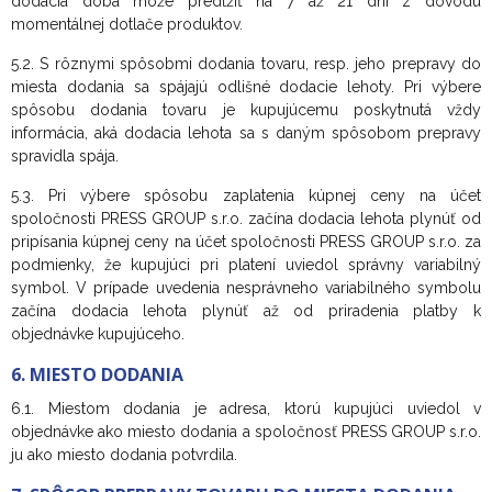
dodacia doba môže predĺžiť na 7 až 21 dní z dôvodu
momentálnej dotlače produktov.
5.2. S rôznymi spôsobmi dodania tovaru, resp. jeho prepravy do
miesta dodania sa spájajú odlišné dodacie lehoty. Pri výbere
spôsobu dodania tovaru je kupujúcemu poskytnutá vždy
informácia, aká dodacia lehota sa s daným spôsobom prepravy
spravidla spája.
5.3. Pri výbere spôsobu zaplatenia kúpnej ceny na účet
spoločnosti PRESS GROUP s.r.o. začína dodacia lehota plynúť od
pripísania kúpnej ceny na účet spoločnosti PRESS GROUP s.r.o. za
podmienky, že kupujúci pri platení uviedol správny variabilný
symbol. V prípade uvedenia nesprávneho variabilného symbolu
začína dodacia lehota plynúť až od priradenia platby k
objednávke kupujúceho.
6. MIESTO DODANIA
6.1. Miestom dodania je adresa, ktorú kupujúci uviedol v
objednávke ako miesto dodania a spoločnosť PRESS GROUP s.r.o.
ju ako miesto dodania potvrdila.