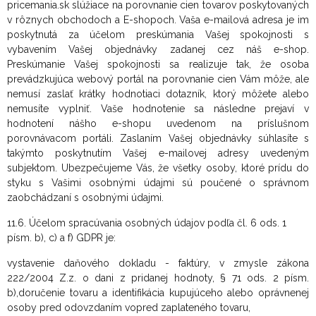
pricemania.sk slúžiace na porovnanie cien tovarov poskytovaných
v rôznych obchodoch a E-shopoch. Vaša e-mailová adresa je im
poskytnutá za účelom preskúmania Vašej spokojnosti s
vybavením Vašej objednávky zadanej cez náš e-shop.
Preskúmanie Vašej spokojnosti sa realizuje tak, že osoba
prevádzkujúca webový portál na porovnanie cien Vám môže, ale
nemusí zaslať krátky hodnotiaci dotazník, ktorý môžete alebo
nemusíte vyplniť. Vaše hodnotenie sa následne prejaví v
hodnotení nášho e-shopu uvedenom na príslušnom
porovnávacom portáli. Zaslaním Vašej objednávky súhlasíte s
takýmto poskytnutím Vašej e-mailovej adresy uvedeným
subjektom. Ubezpečujeme Vás, že všetky osoby, ktoré prídu do
styku s Vašimi osobnými údajmi sú poučené o správnom
zaobchádzaní s osobnými údajmi.
11.6.
Účelom spracúvania osobných údajov podľa čl. 6 ods. 1
písm. b), c) a f) GDPR je:
vystavenie daňového dokladu - faktúry, v zmysle zákona
222/2004 Z.z. o dani z pridanej hodnoty, § 71 ods. 2 písm.
b),doručenie tovaru a identifikácia kupujúceho alebo oprávnenej
osoby pred odovzdaním vopred zaplateného tovaru,