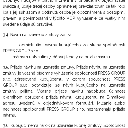
osobných údajov v platnom znení
a v prípade, ak objednávateľ
uvádza aj údaje tretej osoby oprávnenej prevziať tovar, že tak robí
iba s jej súhlasom a dotknutá osoba je oboznámená s postupmi,
právami a povinnosťami v týchto VOP, vyhlásenie, že všetky ním
uvedené údaje sú pravdivé.
3.4. Návrh na uzavretie zmluvy zaniká:
- odmietnutím návrhu kupujúceho zo strany spoločnosti
PRESS GROUP s.r.o.
- márnym uplynutím 7-dňovej lehoty na prijatie návrhu.
3.5. Prijatie návrhu na uzavretie zmluvy. Prijatie návrhu na uzavretie
zmluvy je včasné písomné vyhlásenie spoločnosti PRESS GROUP
s.r.o. adresované kupujúcemu, v ktorom spoločnosť PRESS
GROUP s.r.o. potvrdzuje, že návrh kupujúceho na uzavretie
zmluvy prijíma. Včasné prijatie návrhu nadobúda účinnosť
okamihom doručenia prijatia návrhu kupujúcemu na E-mailovú
adresu uvedenú v objednávkovom formulári. Mlčanie alebo
nečinnosť spoločnosti PRESS GROUP s.r.o. neznamenajú prijatie
návrhu.
3.6. Kupujúci nemá nárok na uzavretie kúpnej zmluvy. Spoločnosť