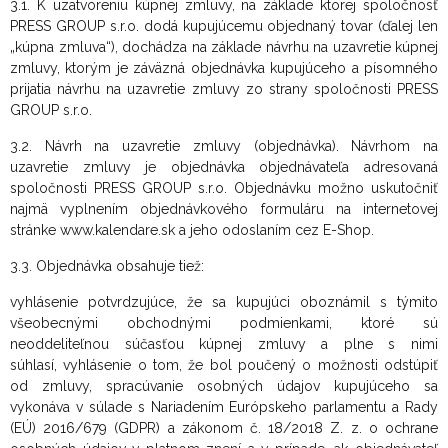
3.1. K uzatvoreniu kúpnej zmluvy, na základe ktorej spoločnosť
PRESS GROUP s.r.o. dodá kupujúcemu objednaný tovar (ďalej len
„kúpna zmluva“), dochádza na základe návrhu na uzavretie kúpnej
zmluvy, ktorým je záväzná objednávka kupujúceho a písomného
prijatia návrhu na uzavretie zmluvy zo strany spoločnosti PRESS
GROUP s.r.o.
3.2. Návrh na uzavretie zmluvy (objednávka). Návrhom na
uzavretie zmluvy je objednávka objednávateľa adresovaná
spoločnosti PRESS GROUP s.r.o. Objednávku možno uskutočniť
najmä vyplnením objednávkového formuláru na internetovej
stránke www.kalendare.sk a jeho odoslaním cez E-Shop.
3.3. Objednávka obsahuje tiež:
vyhlásenie potvrdzujúce, že sa kupujúci oboznámil s týmito
všeobecnými obchodnými podmienkami, ktoré sú
neoddeliteľnou súčasťou kúpnej zmluvy a plne s nimi
súhlasí, vyhlásenie o tom, že bol poučený o možnosti odstúpiť
od zmluvy,
spracúvanie osobných údajov kupujúceho sa
vykonáva v súlade s Nariadením Európskeho parlamentu a Rady
(EÚ) 2016/679 (GDPR) a zákonom č. 18/2018 Z. z. o ochrane