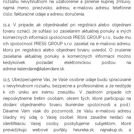
rozsahu nevyhnutnom na uzatvorenie a plnenie kúpnej zmluvy,
najmä meno, priezvisko, adresu, e-mailovú adresu, telefónne
číslo, fakturačné údaje a adresu doručenia.
11.4. V prípade, ak objednávateľ pri registrácii alebo objednaní
tovaru označí, že súhlasí so zasielaním aktuálnej ponuky a iných
komerčných informácií spoločnosti PRESS GROUP s.r.o., bude mu
ich spoločnosť PRESS GROUP s.r.o. zasielať na e-mailovú adresu,
ktorú pri registrácii alebo objednaní tovaru uviedol. O zrušenie
zasielania aktuálnej ponuky a komerčných informácií možno
kedykoľvek požiadať elektronickou poštou na
adrese kalendare@kalendare.sk.
11.5. Ubezpečujeme Vás, že Vaše osobné údaje budú spracúvané
v nevyhnutnom rozsahu, bezpečne a profesionálne, a že nedôjde
k ich úniku ani inému zneužitiu. V žiadnom prípade ich
neposkytneme tretím osobám, okrem tých, ktoré participujú na
dodaní objednaného tovaru (kuriérske spoločnosti a pod.).
Dávame Vám však do pozornosti, že Vašu e-mailovú adresu
(žiadny iný údaj o Vašej osobe), ktorá zásadne nestačí na
identifikáciu Vašej osoby, poskytujeme subjektom, ktoré
prevádzkujú webové portály heureka.sk, najnakup.sk, a