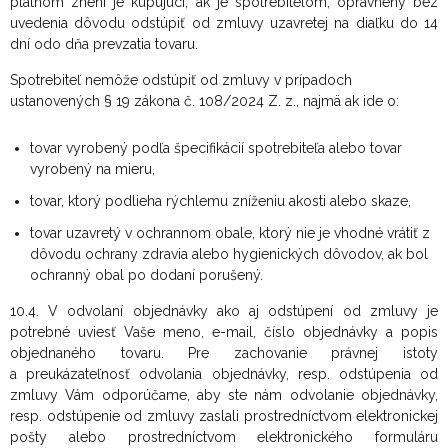
platnom znení je kupujúci, ak je spotrebiteľom, oprávnený bez
uvedenia dôvodu odstúpiť od zmluvy uzavretej na diaľku do 14
dní odo dňa prevzatia tovaru.
Spotrebiteľ nemôže odstúpiť od zmluvy v prípadoch
ustanovených § 19 zákona č. 108/2024 Z. z., najmä ak ide o:
tovar vyrobený podľa špecifikácií spotrebiteľa alebo tovar
vyrobený na mieru,
tovar, ktorý podlieha rýchlemu zníženiu akosti alebo skaze,
tovar uzavretý v ochrannom obale, ktorý nie je vhodné vrátiť z
dôvodu ochrany zdravia alebo hygienických dôvodov, ak bol
ochranný obal po dodaní porušený.
10.4. V odvolaní objednávky ako aj odstúpení od zmluvy je
potrebné uviesť Vaše meno, e-mail, číslo objednávky a popis
objednaného tovaru. Pre zachovanie právnej istoty
a preukázateľnosť odvolania objednávky, resp. odstúpenia od
zmluvy Vám odporúčame, aby ste nám odvolanie objednávky,
resp. odstúpenie od zmluvy zaslali prostredníctvom elektronickej
pošty alebo prostredníctvom elektronického formuláru