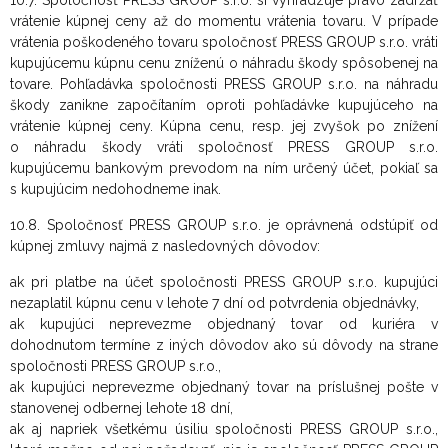
10.7. Spoločnosť PRESS GROUP s.r.o. si vyhradzuje právo zadržať
vrátenie kúpnej ceny až do momentu vrátenia tovaru. V prípade
vrátenia poškodeného tovaru spoločnosť PRESS GROUP s.r.o. vráti
kupujúcemu kúpnu cenu zníženú o náhradu škody spôsobenej na
tovare. Pohľadávka spoločnosti PRESS GROUP s.r.o. na náhradu
škody zanikne započítaním oproti pohľadávke kupujúceho na
vrátenie kúpnej ceny. Kúpna cenu, resp. jej zvyšok po znížení
o náhradu škody vráti spoločnosť PRESS GROUP s.r.o.
kupujúcemu bankovým prevodom na ním určený účet, pokiaľ sa
s kupujúcim nedohodneme inak.
10.8. Spoločnosť PRESS GROUP s.r.o. je oprávnená odstúpiť od
kúpnej zmluvy najmä z nasledovných dôvodov:
ak pri platbe na účet spoločnosti PRESS GROUP s.r.o. kupujúci
nezaplatil kúpnu cenu v lehote 7 dní od potvrdenia objednávky,
ak kupujúci neprevezme objednaný tovar od kuriéra v
dohodnutom termíne z iných dôvodov ako sú dôvody na strane
spoločnosti PRESS GROUP s.r.o.,
ak kupujúci neprevezme objednaný tovar na príslušnej pošte v
stanovenej odbernej lehote 18 dní,
ak aj napriek všetkému úsiliu spoločnosti PRESS GROUP s.r.o.,