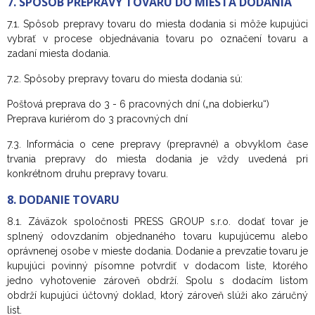
7. SPÔSOB PREPRAVY TOVARU DO MIESTA DODANIA
7.1. Spôsob prepravy tovaru do miesta dodania si môže kupujúci
vybrať v procese objednávania tovaru po označení tovaru a
zadaní miesta dodania.
7.2. Spôsoby prepravy tovaru do miesta dodania sú:
Poštová preprava do 3 - 6 pracovných dní („na dobierku“)
Preprava kuriérom do 3 pracovných dní
7.3. Informácia o cene prepravy (prepravné) a obvyklom čase
trvania prepravy do miesta dodania je vždy uvedená pri
konkrétnom druhu prepravy tovaru.
8. DODANIE TOVARU
8.1. Záväzok spoločnosti PRESS GROUP s.r.o. dodať tovar je
splnený odovzdaním objednaného tovaru kupujúcemu alebo
oprávnenej osobe v mieste dodania. Dodanie a prevzatie tovaru je
kupujúci povinný písomne potvrdiť v dodacom liste, ktorého
jedno vyhotovenie zároveň obdrží. Spolu s dodacím listom
obdrží kupujúci účtovný doklad, ktorý zároveň slúži ako záručný
list.