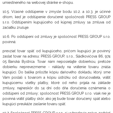
umiestneného na webovej stránke e-shopu.
10.5. Včasné odstúpenie v zmysle bodu 10.2. a 10.3. je účinné
dňom, keď je odstúpenie doručené spoločnosti PRESS GROUP
s.r.o. Odstúpením kupujúceho od kúpnej zmluvy sa zmluva od
začiatku zrušuje.
10.6. Po odstúpení od zmluvy je spoločnosť PRESS GROUP s.r.o.
povinná:
prevziať tovar späť od kupujúceho, pričom kupujúci je povinný
zaslať tovar na adresu: PRESS GROUP, s.r.o., Sládkovičova 86, 974
05 Banská Bystrica. Tovar nám neposielajte dobierkou, pretože
dobierku neprevezmeme - náklady na vrátenie tovaru znáša
kupujúci. Do balíka priložte kópiu daňového dokladu, ktorý sme
Vám poslali s tovarom a kópiu ústrižku od doručovateľa,
vrátiť
kupujúcemu všetky platby, ktoré od neho prijala na základe
zmluvy, najneskôr do 14 dní odo dňa doručenia oznámenia o
odstúpení od zmluvy; spoločnosť PRESS GROUP s.r.o. však nie je
povinná vrátiť platby skôr, ako jej bude tovar doručený späť alebo
kupujúci preukáže zaslanie tovaru späť.