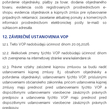
potvrdenie objednávky, platby za tovar, dodania objednaného
tovaru, evidencia osôb registrovaných prostredníctvom e-
shopu, evidencia objednávok a kúpnych zmlúv pre vybavovanie
prípadných reklamácií, zasielanie aktuálnej ponuky a komerčných
informácií prostredníctvom elektronickej pošty (e-mail) so
súhlasom adresáta.
12. ZÁVEREČNÉ USTANOVENIA VOP
12.1. Tieto VOP nadobúdajú účinnosť dňom 20.05.2026.
12.2. Akékoľvek zmeny týchto VOP nadobúdajú účinnosť dňom
ich zverejnenia na internetovej stránke www.kalendare.sk
12.3. Právne vzťahy založené kúpnou zmluvou sa budú riadiť
ustanoveniami kúpnej zmluvy (t.j. obsahom objednávky a
potvrdenia objednávky), ustanoveniami týchto VOP, príslušnými
ustanoveniami občianskeho zákonníka, pričom ustanovenia kúpnej
zmluvy majú prednosť pred ustanoveniami týchto VOP a
dispozitívnymi ustanoveniami všeobecne záväzných právnych
predpisov a ustanovenia týchto VOP majú prednosť pred
dispozitívnymi ustanoveniami všeobecne záväzných právnych
predpisov.