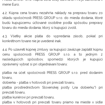
mene Euro.
4.2. Kúpna cena tovaru nezahŕňa náklady na prepravu tovaru zo
skladu spoločnosti PRESS GROUP s.r.o. do miesta dodania, ktoré
budú kupujúcemu účtované osobitne podľa spôsobu prepravy
tovaru do miesta dodania, ktorý si kupujúci zvolil.
4.3. Všetky akcie platia do vypredania zásob, pokiaľ pri
konkrétnom tovare nie je uvedené inak.
4.4. Po uzavretí kúpnej zmluvy sa kupujúci zaväzuje zaplatiť kúpnu
cenu spoločnosti PRESS GROUP s.r.o. a to jedným z
nasledujúcich spôsobov, spomedzi ktorých je kupujúci
oprávnený vybrať si pri objednávaní tovaru:
platba na účet spoločnosti PRESS GROUP s.r.o. pred dodaním
tovaru,
dobierka - platba v hotovosti pri prevzatí tovaru,
platba prostredníctvom Slovenskej pošty („na dobierku“) pri
prevzatí tovaru,
platba kuriérovi pri prevzatí tovaru,
platba v hotovosti pri prevzatí tovaru priamo na mieste v sídle