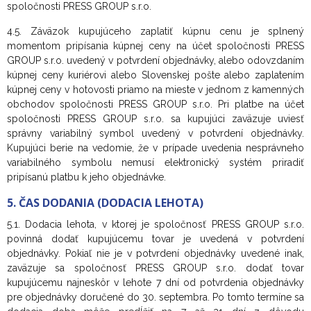
spoločnosti PRESS GROUP s.r.o.
4.5. Záväzok kupujúceho zaplatiť kúpnu cenu je splnený
momentom pripísania kúpnej ceny na účet spoločnosti PRESS
GROUP s.r.o. uvedený v potvrdení objednávky, alebo odovzdaním
kúpnej ceny kuriérovi alebo Slovenskej pošte alebo zaplatením
kúpnej ceny v hotovosti priamo na mieste v jednom z kamenných
obchodov spoločnosti PRESS GROUP s.r.o. Pri platbe na účet
spoločnosti PRESS GROUP s.r.o. sa kupujúci zaväzuje uviesť
správny variabilný symbol uvedený v potvrdení objednávky.
Kupujúci berie na vedomie, že v prípade uvedenia nesprávneho
variabilného symbolu nemusí elektronický systém priradiť
pripísanú platbu k jeho objednávke.
5. ČAS DODANIA (DODACIA LEHOTA)
5.1. Dodacia lehota, v ktorej je spoločnosť PRESS GROUP s.r.o.
povinná dodať kupujúcemu tovar je uvedená v potvrdení
objednávky. Pokiaľ nie je v potvrdení objednávky uvedené inak,
zaväzuje sa spoločnosť PRESS GROUP s.r.o. dodať tovar
kupujúcemu najneskôr v lehote 7 dní od potvrdenia objednávky
pre objednávky doručené do 30. septembra. Po tomto termíne sa