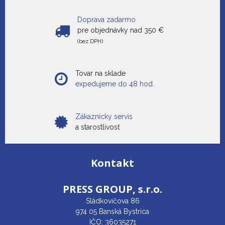
Doprava zadarmo
pre objednávky nad 350 €
(bez DPH)
Tovar na sklade
expedujeme do 48 hod.
Zákaznícky servis
a starostlivosť
Kontakt
PRESS GROUP,
s.r.o.
Sládkovičova 86
974 05 Banská Bystrica
IČO: 36035271