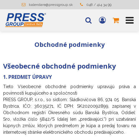
kalendare@pressgroup.sk
048 / 414 34 99
Obchodné podmienky
Všeobecné obchodné podmienky
1. PREDMET ÚPRAVY
Tieto Všeobecné obchodné podmienky upravujú práva a
povinnosti kupujúceho a spoločnosti
PRESS GROUP, s.r.o., so sídlom: Sládkovičova 86, 974 05 Banská
Bystrica, IČO: 36035271, IČ DPH: SK2020092899, zapísanej v
Obchodnom registri Okresného súdu Banská Bystrica, Oddiel:
Sro, vložka číslo 5842/S (ďalej len „predávajúci.“) pri uzatváraní
kúpnych zmlúv, ktorých predmetom je kúpa a predaj tovaru na
internetovej stránke elektronického obchodu predávajúceho.