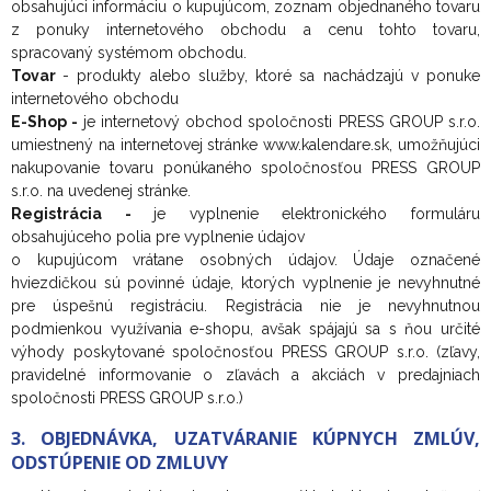
obsahujúci informáciu o kupujúcom, zoznam objednaného tovaru
z ponuky internetového obchodu a cenu tohto tovaru,
spracovaný systémom obchodu.
Tovar
- produkty alebo služby, ktoré sa nachádzajú v ponuke
internetového obchodu
E-Shop -
je internetový obchod spoločnosti PRESS GROUP s.r.o.
umiestnený na internetovej stránke www.kalendare.sk, umožňujúci
nakupovanie tovaru ponúkaného spoločnosťou PRESS GROUP
s.r.o. na uvedenej stránke.
Registrácia -
je vyplnenie elektronického formuláru
obsahujúceho polia pre vyplnenie údajov
o kupujúcom vrátane osobných údajov. Údaje označené
hviezdičkou sú povinné údaje, ktorých vyplnenie je nevyhnutné
pre úspešnú registráciu. Registrácia nie je nevyhnutnou
podmienkou využívania e-shopu, avšak spájajú sa s ňou určité
výhody poskytované spoločnosťou PRESS GROUP s.r.o. (zľavy,
pravidelné informovanie o zľavách a akciách v predajniach
spoločnosti PRESS GROUP s.r.o.)
3. OBJEDNÁVKA, UZATVÁRANIE KÚPNYCH ZMLÚV,
ODSTÚPENIE OD ZMLUVY