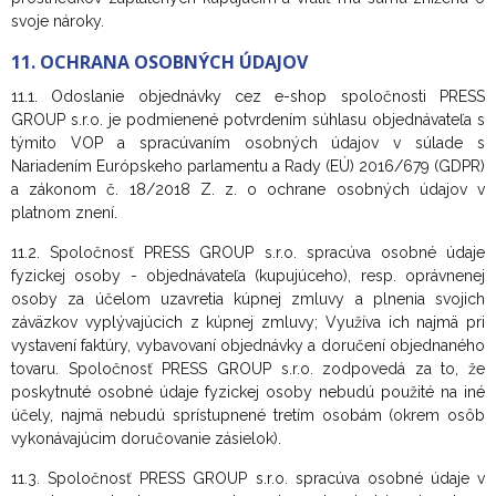
svoje nároky.
11. OCHRANA OSOBNÝCH ÚDAJOV
11.1.
Odoslanie objednávky cez e-shop spoločnosti PRESS
GROUP s.r.o. je podmienené potvrdením súhlasu objednávateľa s
týmito VOP a spracúvaním osobných údajov v súlade s
Nariadením Európskeho parlamentu a Rady (EÚ) 2016/679 (GDPR)
a zákonom č. 18/2018 Z. z. o ochrane osobných údajov v
platnom znení.
11.2. Spoločnosť PRESS GROUP s.r.o. spracúva osobné údaje
fyzickej osoby - objednávateľa (kupujúceho), resp. oprávnenej
osoby za účelom uzavretia kúpnej zmluvy a plnenia svojich
záväzkov vyplývajúcich z kúpnej zmluvy; Využíva ich najmä pri
vystavení faktúry, vybavovaní objednávky a doručení objednaného
tovaru. Spoločnosť PRESS GROUP s.r.o. zodpovedá za to, že
poskytnuté osobné údaje fyzickej osoby nebudú použité na iné
účely, najmä nebudú sprístupnené tretím osobám (okrem osôb
vykonávajúcim doručovanie zásielok).
11.3.
Spoločnosť PRESS GROUP s.r.o. spracúva osobné údaje v