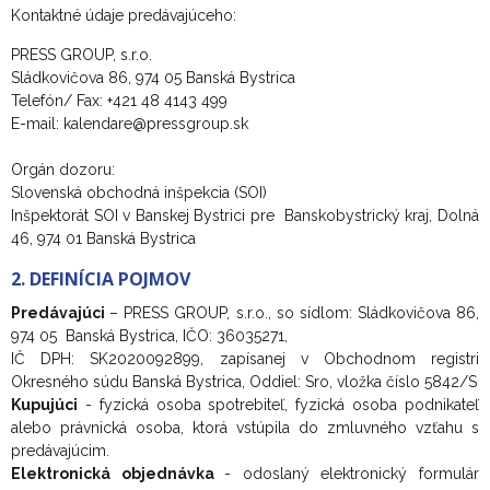
Kontaktné údaje predávajúceho:
PRESS GROUP, s.r.o.
Sládkovičova 86, 974 05 Banská Bystrica
Telefón/ Fax: +421 48 4143 499
E-mail: kalendare@pressgroup.sk
Orgán dozoru:
Slovenská obchodná inšpekcia (SOI)
Inšpektorát SOI v Banskej Bystrici pre Banskobystrický kraj, Dolná
46, 974 01 Banská Bystrica
2. DEFINÍCIA POJMOV
Predávajúci
– PRESS GROUP, s.r.o., so sídlom: Sládkovičova 86,
974 05 Banská Bystrica, IČO: 36035271,
IČ DPH: SK2020092899, zapísanej v Obchodnom registri
Okresného súdu Banská Bystrica, Oddiel: Sro, vložka číslo 5842/S
Kupujúci
- fyzická osoba spotrebiteľ, fyzická osoba podnikateľ
alebo právnická osoba, ktorá vstúpila do zmluvného vzťahu s
predávajúcim.
Elektronická objednávka
- odoslaný elektronický formulár