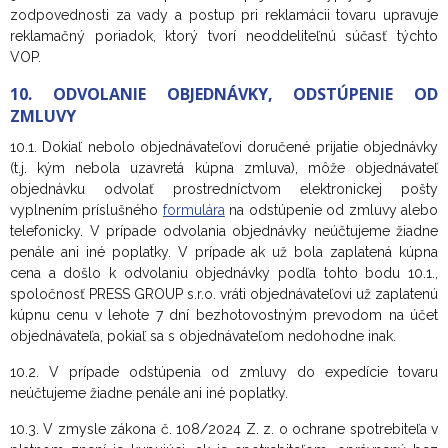
zodpovednosti za vady a postup pri reklamácii tovaru upravuje
reklamačný poriadok, ktorý tvorí neoddeliteľnú súčasť týchto
VOP.
10. ODVOLANIE OBJEDNÁVKY, ODSTÚPENIE OD
ZMLUVY
10.1. Dokiaľ nebolo objednávateľovi doručené prijatie objednávky
(t.j. kým nebola uzavretá kúpna zmluva), môže objednávateľ
objednávku odvolať prostredníctvom elektronickej pošty
vyplnením príslušného
formulára
na odstúpenie od zmluvy alebo
telefonicky. V prípade odvolania objednávky neúčtujeme žiadne
penále ani iné poplatky. V prípade ak už bola zaplatená kúpna
cena a došlo k odvolaniu objednávky podľa tohto bodu 10.1.,
spoločnosť PRESS GROUP s.r.o. vráti objednávateľovi už zaplatenú
kúpnu cenu v lehote 7 dní bezhotovostným prevodom na účet
objednávateľa, pokiaľ sa s objednávateľom nedohodne inak.
10.2. V prípade odstúpenia od zmluvy do expedície tovaru
neúčtujeme žiadne penále ani iné poplatky.
10.3.
V zmysle zákona č. 108/2024 Z. z. o ochrane spotrebiteľa v