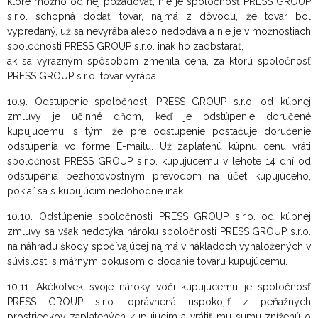
ktoré možno od nej požadovať, nie je spoločnosť PRESS GROUP
s.r.o. schopná dodať tovar, najmä z dôvodu, že tovar bol
vypredaný, už sa nevyrába alebo nedodáva a nie je v možnostiach
spoločnosti PRESS GROUP s.r.o. inak ho zaobstarať,
ak sa výrazným spôsobom zmenila cena, za ktorú spoločnosť
PRESS GROUP s.r.o. tovar vyrába.
10.9. Odstúpenie spoločnosti PRESS GROUP s.r.o. od kúpnej
zmluvy je účinné dňom, keď je odstúpenie doručené
kupujúcemu, s tým, že pre odstúpenie postačuje doručenie
odstúpenia vo forme E-mailu. Už zaplatenú kúpnu cenu vráti
spoločnosť PRESS GROUP s.r.o. kupujúcemu v lehote 14 dní od
odstúpenia bezhotovostným prevodom na účet kupujúceho,
pokiaľ sa s kupujúcim nedohodne inak.
10.10. Odstúpenie spoločnosti PRESS GROUP s.r.o. od kúpnej
zmluvy sa však nedotýka nároku spoločnosti PRESS GROUP s.r.o.
na náhradu škody spočívajúcej najmä v nákladoch vynaložených v
súvislosti s márnym pokusom o dodanie tovaru kupujúcemu.
10.11. Akékoľvek svoje nároky voči kupujúcemu je spoločnosť
PRESS GROUP s.r.o. oprávnená uspokojiť z peňažných
prostriedkov zaplatených kupujúcim a vrátiť mu sumu zníženú o