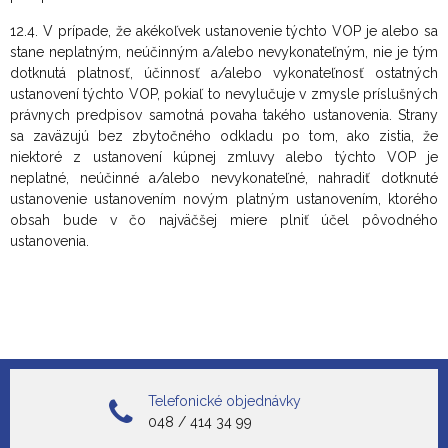
12.4. V prípade, že akékoľvek ustanovenie týchto VOP je alebo sa
stane neplatným, neúčinným a/alebo nevykonateľným, nie je tým
dotknutá platnosť, účinnosť a/alebo vykonateľnosť ostatných
ustanovení týchto VOP, pokiaľ to nevylučuje v zmysle príslušných
právnych predpisov samotná povaha takého ustanovenia. Strany
sa zaväzujú bez zbytočného odkladu po tom, ako zistia, že
niektoré z ustanovení kúpnej zmluvy alebo týchto VOP je
neplatné, neúčinné a/alebo nevykonateľné, nahradiť dotknuté
ustanovenie ustanovením novým platným ustanovením, ktorého
obsah bude v čo najväčšej miere plniť účel pôvodného
ustanovenia.
Telefonické objednávky
048 / 414 34 99